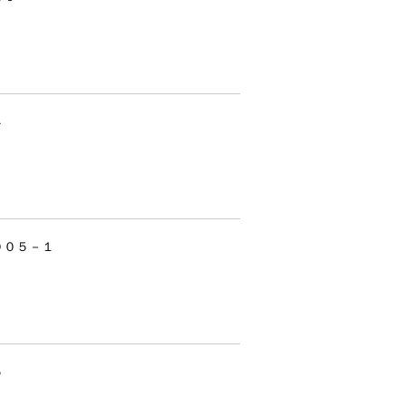
４
１００５－１
５