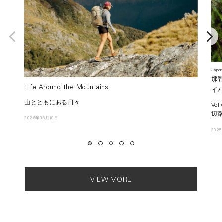
Japan
那
Life Around the Mountains
イ
山とともにある日々
Vo
辺路
2026年06月10日
202
VIEW MORE