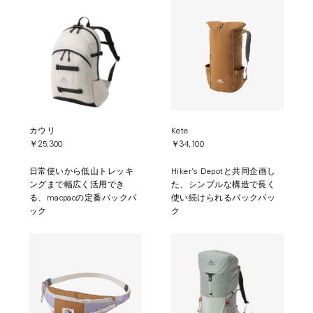
カウリ
Kete
￥25,300
￥34,100
日常使いから低山トレッキ
Hiker’s Depotと共同企画し
ングまで幅広く活用でき
た、シンプルな構造で長く
る、macpacの定番バックパ
使い続けられるバックパッ
ック
ク