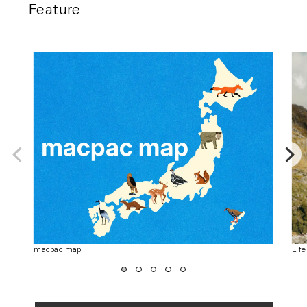
Feature
macpac map
Lif